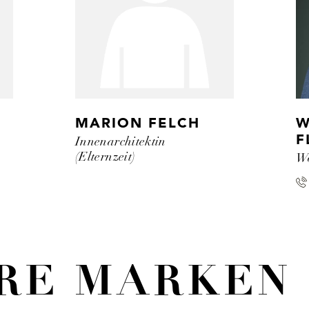
MARION FELCH
W
Innenarchitektin
F
(Elternzeit)
Wo
RE MARKEN