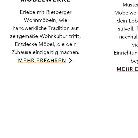
MÖBELWERKE
Muster
Erlebe mit Rietberger
Möbelwelt
Wohnmöbeln, wie
dein Leb
handwerkliche Tradition auf
stilvoll,
zeitgemäße Wohnkultur trifft.
nachhal
Entdecke Möbel, die dein
vi
Zuhause einzigartig machen.
Einrichtu
MEHR ERFAHREN
be
MEHR 