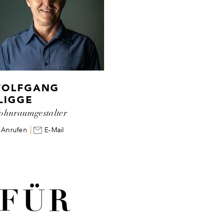
OLFGANG
LIGGE
hnraumgestalter
Anrufen
E-Mail
 FÜR