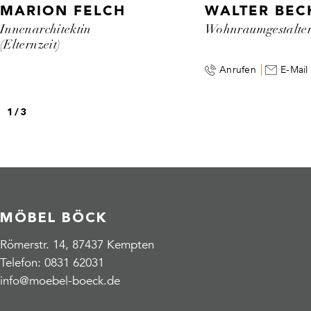
MARION FELCH
WALTER BEC
Innenarchitektin
Wohnraumgestalte
(Elternzeit)
Anrufen
E-Mail
1
/
3
MÖBEL BÖCK
Römerstr. 14, 87437 Kempten
Telefon:
0831 62031
info@moebel-boeck.de