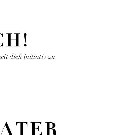
CH!
it dich initiativ zu
RATER